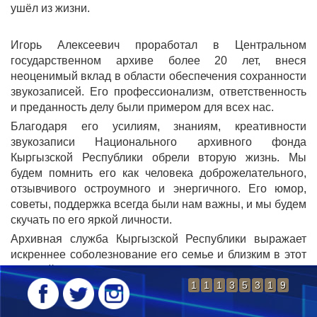
ушёл из жизни.
Игорь Алексеевич проработал в Центральном
государственном архиве более 20 лет, внеся
неоценимый вклад в области обеспечения сохранности
звукозаписей. Его профессионализм, ответственность
и преданность делу были примером для всех нас.
Благодаря его усилиям, знаниям, креативности
звукозаписи Национального архивного фонда
Кыргызской Республики обрели вторую жизнь. Мы
будем помнить его как человека доброжелательного,
отзывчивого остроумного и энергичного. Его юмор,
советы, поддержка всегда были нам важны, и мы будем
скучать по его яркой личности.
Архивная служба Кыргызской Республики выражает
искреннее соболезнование его семье и близким в этот
трудный час. Игорь Алексеевич останется в наших
сердцах навсегда.
1
1
1
3
5
3
1
9