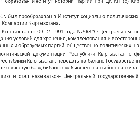
г. образован Институт истории партии при ЦК КП (б) Кир
1г. был преобразован в Институт социально-политически
и Компартии Кыргызстана.
Кыргызстан от 09.12. 1991 года №568 “О Центральном го
здания условий для хранения, комплектования и всесторон
анных и образуемых партий, общественно-политических, н
политической документации Республики Кыргызстан с ф
еспублики Кыргызстан, передать на баланс Государственн
техническую базу, библиотеку бывшего партийного архива.
цию и стал называться- Центральный государственный 