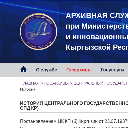
АРХИВНАЯ СЛУ
при Министерст
и инновационны
Кыргызской Рес
О службе
Госархивы
Госуслуги
ГЛАВНАЯ
>
ГОСАРХИВЫ
>
ЦЕНТРАЛЬНЫЙ ГОСУДАРСТ
История
ИСТОРИЯ ЦЕНТРАЛЬНОГО ГОСУДАРСТВЕННО
ОПД КР)
Постановлением ЦК КП (б) Киргизии от 23.07.1937г