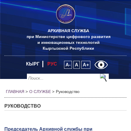
АРХИВНАЯ СЛУЖБА
при Министерстве цифрового развития
и инновационных технологий
Кыргызской Республики
КЫРГ
РУС
A-
A
A+
ГЛАВНАЯ
>
О СЛУЖБЕ
>
Руководство
РУКОВОДСТВО
Председатель Архивной службы при