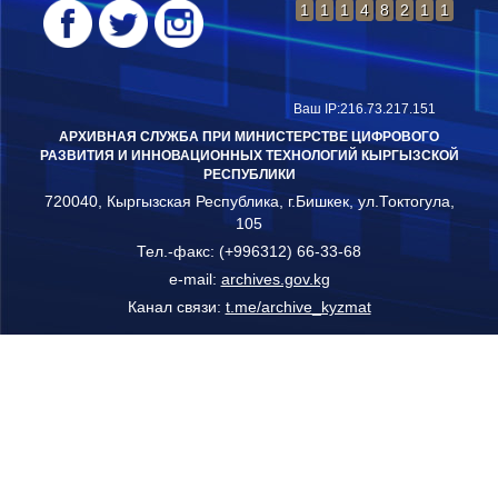
с 14:00 до 15:00
(0312) 62-4
1
1
1
4
8
2
1
1
четверг
105, № 28
кабинет
Ваш IP:216.73.217.151
АРХИВНАЯ СЛУЖБА ПРИ МИНИСТЕРСТВЕ ЦИФРОВОГО
РАЗВИТИЯ И ИННОВАЦИОННЫХ ТЕХНОЛОГИЙ КЫРГЫЗСКОЙ
РЕСПУБЛИКИ
720040, Кыргызская Республика, г.Бишкек, ул.Токтогула,
105
Тел.-факс: (+996312) 66-33-68
e-mail:
archives.gov.kg
Канал связи:
t.me/archive_kyzmat