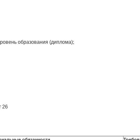
ровень образования (диплома);
т 26
ональные обязанности
Требов