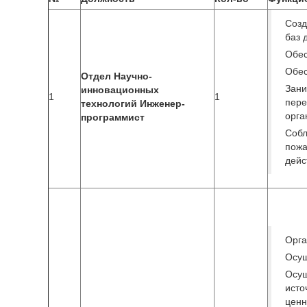
Созд
баз 
Обес
Обес
Отдел Научно-
Зан
инновационных
1
1
пер
технологий Инженер-
орга
программист
Собл
пож
дейс
Орга
Осущ
Осу
ист
ценн