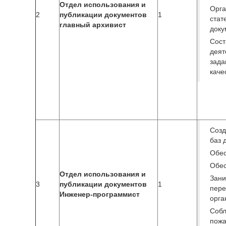
Отдел использования и
Орга
2
публикации документов
1
ста
главный архивист
доку
Сос
деят
зад
каче
Созд
баз 
Обес
Обес
Отдел использования и
Зан
3
публикации документов
1
пер
Инженер-программист
орга
Собл
пож