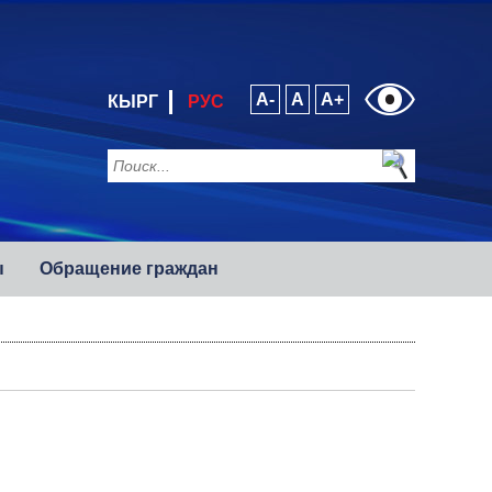
A-
A
A+
КЫРГ
РУС
ы
Обращение граждан