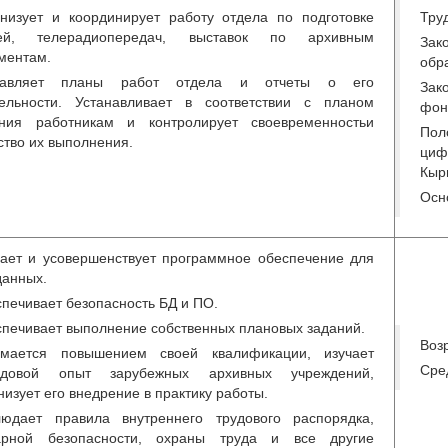
низует и координирует работу отдела по подготовке
Тру
тей, телерадиопередач, выставок по архивным
Зак
ментам.
обр
тавляет планы работ отдела и отчеты о его
Зак
ельности. Устанавливает в соответствии с планом
фон
ания работникам и контролирует своевременностьи
Пол
ство их выполнения.
циф
Кыр
Осн
ает и усовершенствует программное обеспечение для
данных.
печивает безопасность БД и ПО.
печивает выполнение собственных плановых заданий.
Возр
имается повышением своей квалификации, изучает
Сре
едовой опыт зарубежных архивных учреждений,
низует его внедрение в практику работы.
юдает правила внутреннего трудового распорядка,
арной безопасности, охраны труда и все другие