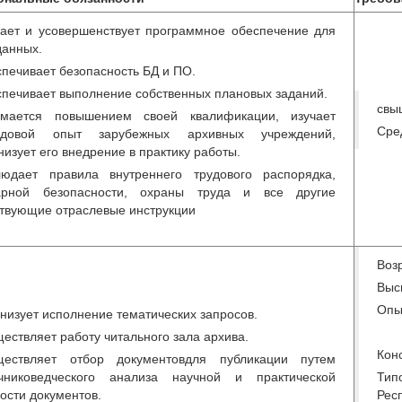
ает и усовершенствует программное обеспечение для
данных.
печивает безопасность БД и ПО.
печивает выполнение собственных плановых заданий.
свы
имается повышением своей квалификации, изучает
Сре
едовой опыт зарубежных архивных учреждений,
низует его внедрение в практику работы.
юдает правила внутреннего трудового распорядка,
арной безопасности, охраны труда и все другие
твующие отраслевые инструкции
Возр
Выс
Опы
низует исполнение тематических запросов.
ествляет работу читального зала архива.
Кон
ществляет отбор документовдля публикации путем
очниковедческого анализа научной и практической
Тип
ости документов.
Рес